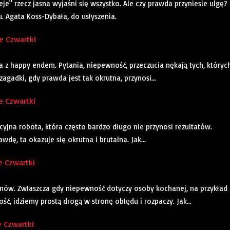
je" rzecz jasna wyjaśni się wszystko. Ale czy prawda przyniesie ulgę?
 Agata Koss-Dybała, do usłyszenia.
e Czwartki
ia z happy endem. Pytania, niepewność, przeczucia nękają tych, któryc
 zagadki, gdy prawda jest tak okrutna, przynosi...
e Czwartki
yjna robota, która często bardzo długo nie przynosi rezultatów.
wdę, ta okazuje się okrutna i brutalna. Jak...
e Czwartki
anów. Zwłaszcza gdy niepewność dotyczy osoby kochanej, na przykład
ć, idziemy prostą drogą w stronę obłędu i rozpaczy. Jak...
e Czwartki