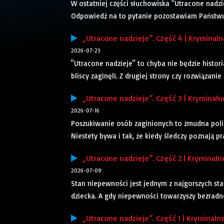
W ostatniej części słuchowiska "Utracone nadzie
Odpowiedź na to pytanie pozostawiam Państwu.
„Utracone nadzieje”. Część 4 | Kryminaln
2026-07-23
"Utracone nadzieje" to chyba nie będzie histor
bliscy zaginęli. Z drugiej strony czy rozwiązanie
„Utracone nadzieje”. Część 3 | Kryminaln
2026-07-16
Poszukiwanie osób zaginionych to żmudna polic
Niestety bywa i tak, że kiedy śledczy poznają pra
„Utracone nadzieje”. Część 2 | Kryminaln
2026-07-09
Stan niepewności jest jednym z najgorszych st
dziecka. A gdy niepewności towarzyszy bezradnoś
„Utracone nadzieje”. Część 1 | Kryminaln