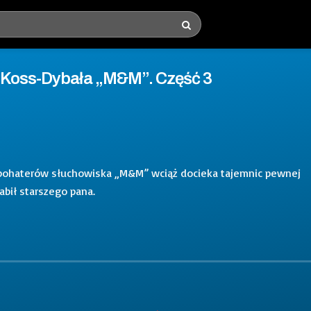
 Koss-Dybała „M&M”. Część 3
w, bohaterów słuchowiska „M&M” wciąż docieka tajemnic pewnej
abił starszego pana.