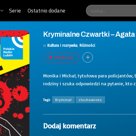
Serie
Ostatnio dodane
Kryminalne Czwartki – Agata
w
Kultura i rozrywka
,
Różności
Odtwarzaj
Monika i Michał, tytułowa para policjantó
rodziny i szuka odpowiedzi na pytanie, kto z
Tagi:
Kryminał
słuchowisko
Dodaj komentarz