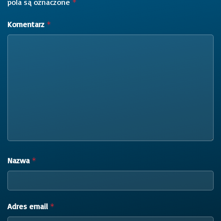
pola są oznaczone
*
Komentarz
*
Nazwa
*
Adres email
*