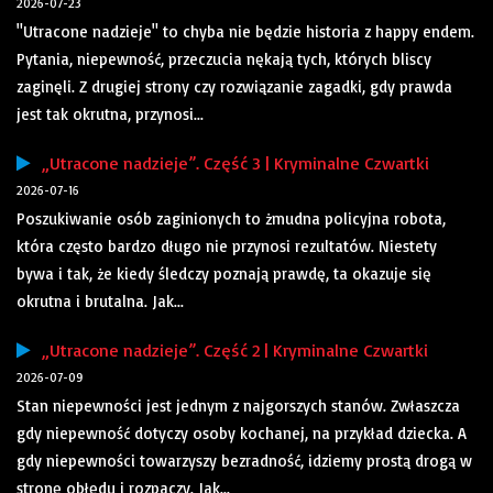
2026-07-23
"Utracone nadzieje" to chyba nie będzie historia z happy endem.
Pytania, niepewność, przeczucia nękają tych, których bliscy
zaginęli. Z drugiej strony czy rozwiązanie zagadki, gdy prawda
jest tak okrutna, przynosi...
„Utracone nadzieje”. Część 3 | Kryminalne Czwartki
2026-07-16
Poszukiwanie osób zaginionych to żmudna policyjna robota,
która często bardzo długo nie przynosi rezultatów. Niestety
bywa i tak, że kiedy śledczy poznają prawdę, ta okazuje się
okrutna i brutalna. Jak...
„Utracone nadzieje”. Część 2 | Kryminalne Czwartki
2026-07-09
Stan niepewności jest jednym z najgorszych stanów. Zwłaszcza
gdy niepewność dotyczy osoby kochanej, na przykład dziecka. A
gdy niepewności towarzyszy bezradność, idziemy prostą drogą w
stronę obłędu i rozpaczy. Jak...