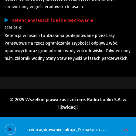
sprawdzamy w gościeradowskich lasach.
Retencja w lasach | Leśne wędrowanie
2026-06-01
Retencja w lasach to działania podejmowane przez Lasy
Państwowe na rzecz ograniczania szybkości odpływu wód
opadowych oraz gromadzenia wody w środowisku. Odwiedzamy
m.in. zbiornik wodny Stary Staw Młyński w lasach parczewskich.
© 2025 Wszelkie prawa zastrzeżone. Radio Lublin S.A. w
likwidacji
L
eśne wędrowanie – akcja „Drzewko za makulaturę”