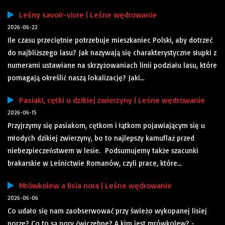
Leśny savoir-vivre | Leśne wędrowanie
2026-06-22
Ile czasu przeciętnie potrzebuje mieszkaniec Polski, aby dotrzeć
do najbliższego lasu? Jak nazywają się charakterystyczne słupki z
numerami ustawiane na skrzyżowaniach linii podziału lasu, które
pomagają określić naszą lokalizację? Jaki...
Pasiaki, cętki u dzikiej zwierzyny | Leśne wędrowanie
2026-06-15
Przyjrzymy się pasiakom, cętkom i łątkom pojawiającym się u
młodych dzikiej zwierzyny, bo to najlepszy kamuflaż przed
niebezpieczeństwem w lesie. Podsumujemy także szacunki
brakarskie w Leśnictwie Romanów, czyli prace, które...
Mrówkolew a lisia nora | Leśne wędrowanie
2026-06-06
Co udało się nam zaobserwować przy świeżo wykopanej lisiej
norze? Co to są nory ćwiczebne? A kim jest mrówkolew? -