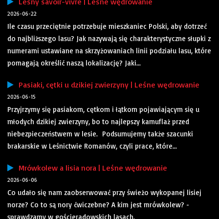
Leśny savoir-vivre | Leśne wędrowanie
2026-06-22
Ile czasu przeciętnie potrzebuje mieszkaniec Polski, aby dotrzeć
do najbliższego lasu? Jak nazywają się charakterystyczne słupki z
numerami ustawiane na skrzyżowaniach linii podziału lasu, które
pomagają określić naszą lokalizację? Jaki...
Pasiaki, cętki u dzikiej zwierzyny | Leśne wędrowanie
2026-06-15
Przyjrzymy się pasiakom, cętkom i łątkom pojawiającym się u
młodych dzikiej zwierzyny, bo to najlepszy kamuflaż przed
niebezpieczeństwem w lesie. Podsumujemy także szacunki
brakarskie w Leśnictwie Romanów, czyli prace, które...
Mrówkolew a lisia nora | Leśne wędrowanie
2026-06-06
Co udało się nam zaobserwować przy świeżo wykopanej lisiej
norze? Co to są nory ćwiczebne? A kim jest mrówkolew? -
sprawdzamy w gościeradowskich lasach.