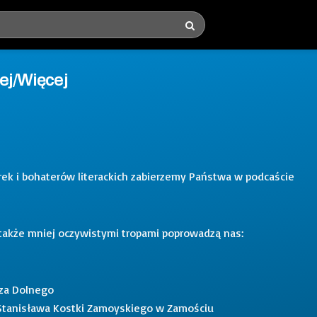
iej/Więcej
erek i bohaterów literackich zabierzemy Państwa w podcaście
i także mniej oczywistymi tropami poprowadzą nas:
rza Dolnego
 Stanisława Kostki Zamoyskiego w Zamościu