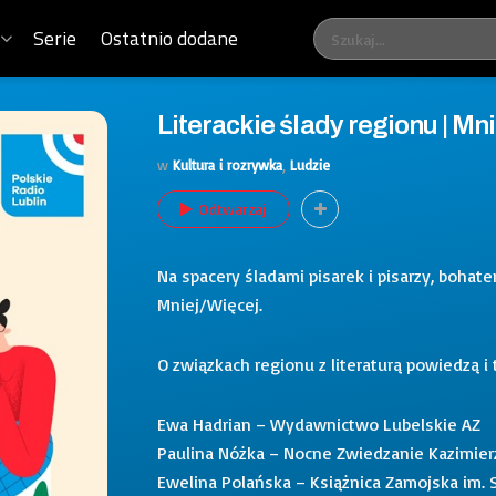
Serie
Ostatnio dodane
Literackie ślady regionu | Mn
w
Kultura i rozrywka
,
Ludzie
Odtwarzaj
Na spacery śladami pisarek i pisarzy, bohat
Mniej/Więcej.
O związkach regionu z literaturą powiedzą 
Ewa Hadrian – Wydawnictwo Lubelskie AZ
Paulina Nóżka – Nocne Zwiedzanie Kazimie
Ewelina Polańska – Książnica Zamojska im.