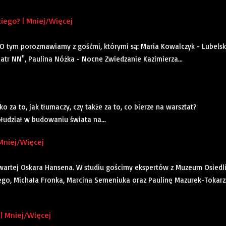
iego? | Mniej/Więcej
O tym porozmawiamy z gośćmi, którymi są: Maria Kowalczyk - Lubels
tr NN", Paulina Nóżka - Nocne Zwiedzanie Kazimierza...
za to, jak tłumaczy, czy także za to, co bierze na warsztat?
łudział w budowaniu świata na...
Mniej/Więcej
artej Oskara Hansena. W studiu gościmy ekspertów z Muzeum Osiedl
ego, Michała Fronka, Marcina Semeniuka oraz Paulinę Mazurek-Tokarz
| Mniej/Więcej