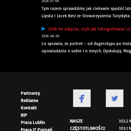
2026-07-04
Tym razem sprawdzimy jak ciekawie spędzić la
Lipska i Jacek Bełz ze Stowarzyszenia Turystyka
Zrób mi zdjęcie, czyli jak fotografować c
2026-06-20
Co sprawia, że portret – od dagerotypu po Ins
opowiadania o sobie i o innych. Dyskutują: Ma
Partnerzy
Reklama
Kontakt
BIP
NASZE
102.2
Praca Lublin
CZĘSTOTLIWOŚCI:
103.1
Praca IT Poznań