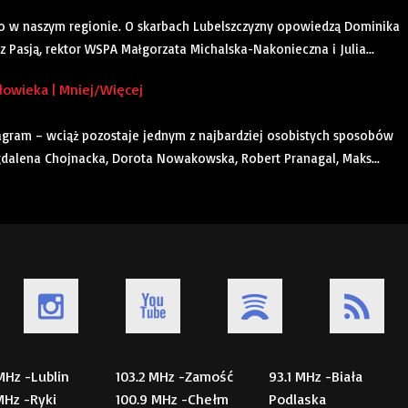
to w naszym regionie. O skarbach Lubelszczyzny opowiedzą Dominika
 z Pasją, rektor WSPA Małgorzata Michalska-Nakonieczna i Julia...
złowieka | Mniej/Więcej
tagram – wciąż pozostaje jednym z najbardziej osobistych sposobów
gdalena Chojnacka, Dorota Nowakowska, Robert Pranagal, Maks...
 MHz -Lublin
103.2 MHz -Zamość
93.1 MHz -Biała
 MHz -Ryki
100.9 MHz -Chełm
Podlaska