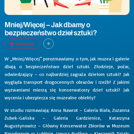
Mniej/Więcej – Jak dbamy o
bezpieczeństwo dzieł sztuki?
Odtwarzaj
W „Mniej/Więcej” porozmawiamy o tym, jak muzea i galerie
dbają o bezpieczeństwo dzieł sztuki. Złodzieje, pożar,
odwiedzający – co najbardziej zagraża dziełom sztuki? Jak
wygląda transport drogocennych obrazów i rzeźb? Z jakimi
wyzwaniami mierzą się konserwatorzy dzieł sztuki? Jak
wycenia i ubezpiecza się muzealne obiekty?
W studiu rozmawiają: Anna Nawrot – Galeria Biała, Zuzanna
Zubek-Gańska – Galeria Gardzienice, Katarzyna
Augustynowicz – Główny Konserwator Zbiorów w Muzeum
Narodowym w Lublinie, Janusz Pudźwa – Kierownik Działu