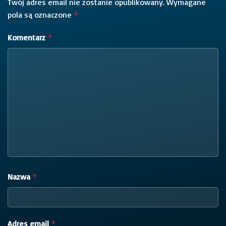
Twój adres email nie zostanie opublikowany.
Wymagane
pola są oznaczone
*
Komentarz
*
Nazwa
*
Adres email
*