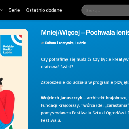
Serie
Ostatnio dodane
Mniej/Więcej – Pochwała leni
w
Kultura i rozrywka
,
Ludzie
Czy potrafimy się nudzić? Czy bycie kreat
uratować świat?
Zaproszenie do udziału w programie przyjęli
Wojciech Januszczyk
– architekt krajobrazu,
Fundacji Krajobrazy. Twórca idei „zarastania
pomysłodawca Festiwalu Sztuki Ogrodów i P
Festiwalu.