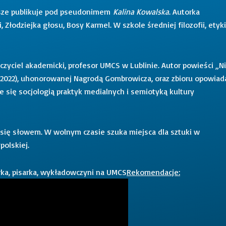
ersze publikuje pod pseudonimem
Kalina Kowalska
. Autorka
Złodziejka głosu, Bosy Karmel. W szkole średniej filozofii, etyki
czyciel akademicki, profesor UMCS w Lublinie. Autor powieści „N
” (2022), uhonorowanej Nagrodą Gombrowicza, oraz zbioru opowiad
e się socjologią praktyk medialnych i semiotyką kultury
 się słowem. W wolnym czasie szuka miejsca dla sztuki w
polskiej.
rka, pisarka, wykładowczyni na UMCS
Rekomendacje: