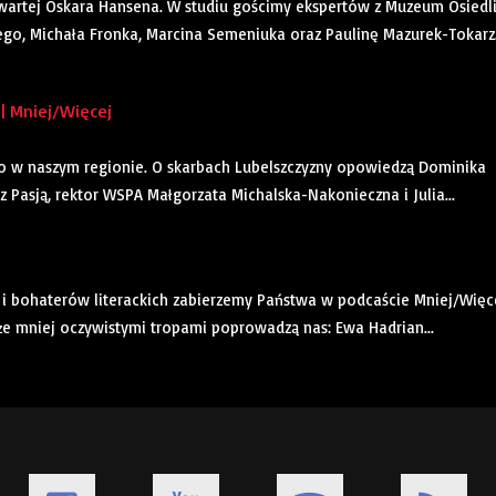
artej Oskara Hansena. W studiu gościmy ekspertów z Muzeum Osiedl
ego, Michała Fronka, Marcina Semeniuka oraz Paulinę Mazurek-Tokarz
| Mniej/Więcej
to w naszym regionie. O skarbach Lubelszczyzny opowiedzą Dominika
 z Pasją, rektor WSPA Małgorzata Michalska-Nakonieczna i Julia...
k i bohaterów literackich zabierzemy Państwa w podcaście Mniej/Więce
kże mniej oczywistymi tropami poprowadzą nas: Ewa Hadrian...