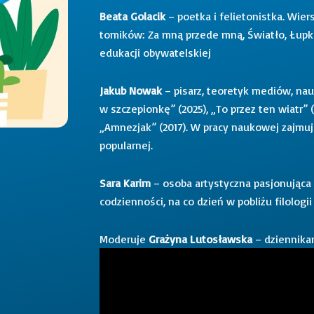
Beata Golacik
– poetka i felietonistka. Wi
tomików: Za mną przede mną, Światło, Łupki, 
edukacji obywatelskiej
Jakub Nowak
– pisarz, teoretyk mediów, nau
w szczepionkę” (2025), „To przez ten wiatr
„Amnezjak” (2017). W pracy naukowej zajmuj
popularnej.
Sara Karim
– osoba artystyczna pasjonująca
codzienności, na co dzień w pobliżu filologii 
Moderuje
Grażyna Lutosławska
– dziennika