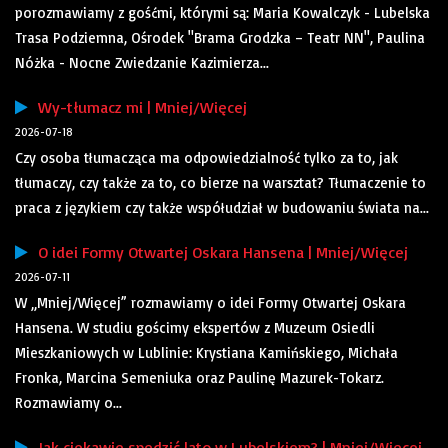
porozmawiamy z gośćmi, którymi są: Maria Kowalczyk - Lubelska
Trasa Podziemna, Ośrodek "Brama Grodzka – Teatr NN", Paulina
Nóżka - Nocne Zwiedzanie Kazimierza...
Wy-tłumacz mi | Mniej/Więcej
2026-07-18
Czy osoba tłumacząca ma odpowiedzialność tylko za to, jak
tłumaczy, czy także za to, co bierze na warsztat? Tłumaczenie to
praca z językiem czy także współudział w budowaniu świata na...
O idei Formy Otwartej Oskara Hansena | Mniej/Więcej
2026-07-11
W „Mniej/Więcej” rozmawiamy o idei Formy Otwartej Oskara
Hansena. W studiu gościmy ekspertów z Muzeum Osiedli
Mieszkaniowych w Lublinie: Krystiana Kamińskiego, Michała
Fronka, Marcina Semeniuka oraz Paulinę Mazurek-Tokarz.
Rozmawiamy o...
Jak ciekawie spędzić lato w Lubelskiem? | Mniej/Więcej