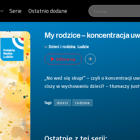
Serie
Ostatnio dodane
My rodzice – koncentracja uw
w
Dzieci i rodzina
,
Ludzie
Odtwarzaj
„No weź się skup!” – czyli o koncentracji uwa
ciszy w wychowaniu dzieci? – tłumaczy Jus
Tagi:
dzieci
rodzina
Ostatnie z tej serii: