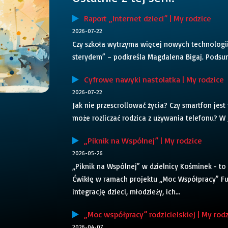
Raport „Internet dzieci” | My rodzice
2026-07-22
Czy szkoła wytrzyma więcej nowych technologii 
sterydem” – podkreśla Magdalena Bigaj. Podsum
Cyfrowe nawyki nastolatka | My rodzice
2026-07-22
Jak nie przescrollować życia? Czy smartfon jes
może rozliczać rodzica z używania telefonu? W j
„Piknik na Wspólnej” | My rodzice
2026-05-26
„Piknik na Wspólnej” w dzielnicy Kośminek - to
Ćwikłę w ramach projektu „Moc Współpracy” Fun
integrację dzieci, młodzieży, ich...
„Moc współpracy” rodzicielskiej | My rod
2026-04-07