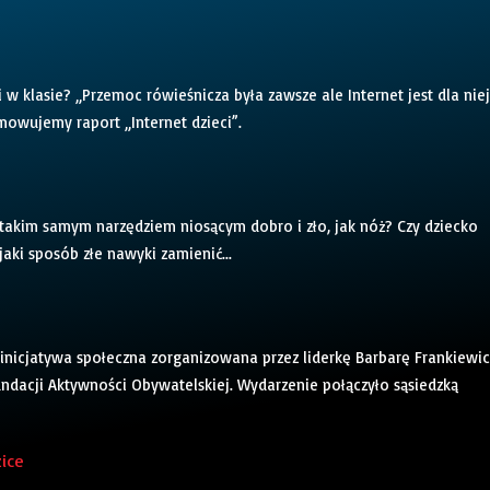
w klasie? „Przemoc rówieśnicza była zawsze ale Internet jest dla niej
owujemy raport „Internet dzieci”.
t takim samym narzędziem niosącym dobro i zło, jak nóż? Czy dziecko
aki sposób złe nawyki zamienić...
 inicjatywa społeczna zorganizowana przez liderkę Barbarę Frankiewic
dacji Aktywności Obywatelskiej. Wydarzenie połączyło sąsiedzką
zice