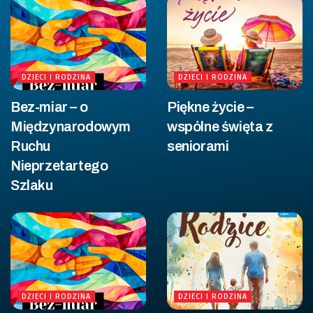
DZIECI I RODZINA
DZIECI I RODZINA
Bez-miar – o
Piękne życie –
Międzynarodowym
wspólne święta z
Ruchu
seniorami
Nieprzetartego
Szlaku
DZIECI I RODZINA
DZIECI I RODZINA