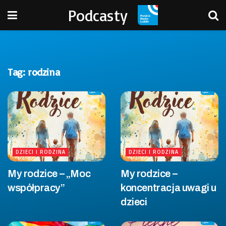
Podcasty
Tag:
rodzina
DZIECI I RODZINA
DZIECI I RODZINA
My rodzice – „Moc
My rodzice –
współpracy”
koncentracja uwagi u
dzieci