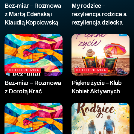
Bez-miar – Rozmowa
My rodzice –
z Martą Edeńską i
rezyliencja rodzica a
Klaudią Kopciowską
rezyliencja dziecka
DZIECI I RODZINA
DZIECI I RODZINA
Bez-miar – Rozmowa
Piękne życie – Klub
z Dorotą Krać
Kobiet Aktywnych