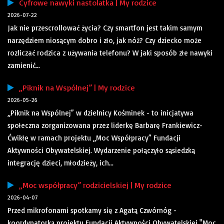
Cyfrowe nawyki nastolatka | My rodzice
2026-07-22
Jak nie przescrollować życia? Czy smartfon jest takim samym
narzędziem niosącym dobro i zło, jak nóż? Czy dziecko może
rozliczać rodzica z używania telefonu? W jaki sposób złe nawyki
zamienić...
„Piknik na Wspólnej” | My rodzice
2026-05-26
„Piknik na Wspólnej” w dzielnicy Kośminek - to inicjatywa
społeczna zorganizowana przez liderkę Barbarę Frankiewicz-
Ćwikłę w ramach projektu „Moc Współpracy” Fundacji
Aktywności Obywatelskiej. Wydarzenie połączyło sąsiedzką
integrację dzieci, młodzieży, ich...
„Moc współpracy” rodzicielskiej | My rodzice
2026-04-07
Przed mikrofonami spotkamy się z Agatą Czwórnóg -
koordynatorką projektu Fundacji Aktywności Obywatelskiej "Moc