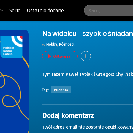
Serie
Ostatnio dodane
Na widelcu – szybkie śniadan
w
Hobby
,
Różności
Odtwarzaj
Tym razem Paweł Typiak i Grzegorz Chylińsk
Tagi:
kuchnia
Dodaj komentarz
Twój adres email nie zostanie opublikowany