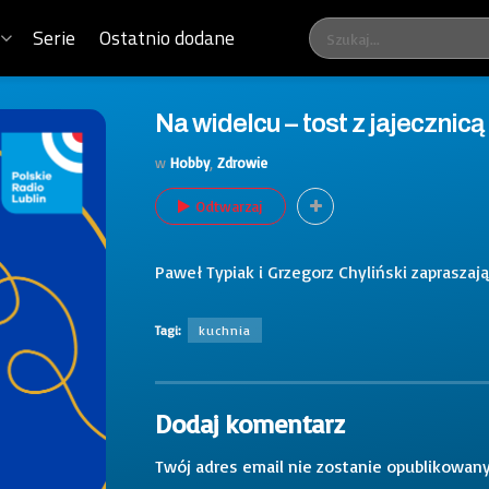
Serie
Ostatnio dodane
Na widelcu – tost z jajecznicą
w
Hobby
,
Zdrowie
Odtwarzaj
Paweł Typiak i Grzegorz Chyliński zapraszaj
Tagi:
kuchnia
Dodaj komentarz
Twój adres email nie zostanie opublikowany