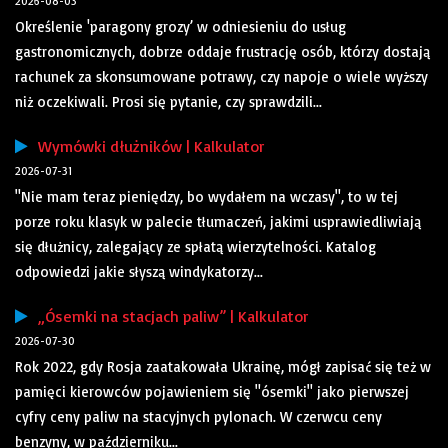
2026-08-03
Określenie 'paragony grozy’ w odniesieniu do usług
gastronomicznych, dobrze oddaje frustrację osób, którzy dostają
rachunek za skonsumowane potrawy, czy napoje o wiele wyższy
niż oczekiwali. Prosi się pytanie, czy sprawdzili...
Wymówki dłużników | Kalkulator
2026-07-31
"Nie mam teraz pieniędzy, bo wydałem na wczasy", to w tej
porze roku klasyk w palecie tłumaczeń, jakimi usprawiedliwiają
się dłużnicy, zalegający ze spłatą wierzytelności. Katalog
odpowiedzi jakie słyszą windykatorzy...
„Ósemki na stacjach paliw” | Kalkulator
2026-07-30
Rok 2022, gdy Rosja zaatakowała Ukrainę, mógł zapisać się też w
pamięci kierowców pojawieniem się "ósemki" jako pierwszej
cyfry ceny paliw na stacyjnych pylonach. W czerwcu ceny
benzyny, w październiku...