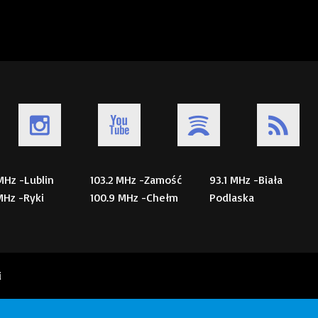
 MHz -Lublin
103.2 MHz -Zamość
93.1 MHz -Biała
 MHz -Ryki
100.9 MHz -Chełm
Podlaska
i