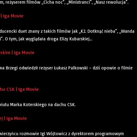
 reżyserem filmów „Cicha noc”, „Ministranci”, „Nasz rewolucja”.
| Iga Movie
oducencki duet znany z takich filmów jak „K2. Dotknąć nieba”, „Wanda
. O tym, jak wyglądała droga Elizy Kubarskiej...
kim | Iga Movie
a Brzegi odwiedził reżyser Łukasz Palkowski – dziś opowie o filmie
u CSK | Iga Movie
ebiutu Marka Koterskiego na dachu CSK.
j | Iga Movie
Zwierzyńcu rozmowie Igi Wójtowicz z dyrektorem programowym