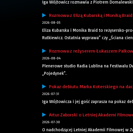
Iga Wójtowicz rozmawia z Piotrem Domalewskim,
Rozmowa z Elizą Kubarską i Moniką Braid 
2026-08-05
Eliza Kubarska i Monika Braid to reżysersko-pr
Rutkiewicz. Ostatnia wyprawa” czy „Ściana cieni”
Rozmowa z reżyserem Łukaszem Palkows
2026-08-04
Plenerowe studio Radia Lublina na Festiwalu Dw
„Pojedynek”.
Pokaz debiutu Marka Koterskiego na dach
2026-07-31
Iga Wójtowicza i jej gość zaprasza na pokaz d
Artur Zaborski o Letniej Akademi Filmowe
2026-07-30
O nadchodzącej Letniej Akademii Filmowej w 