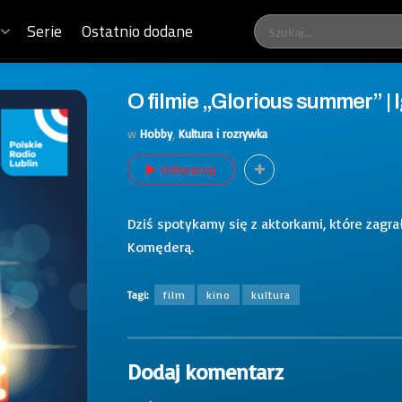
Serie
Ostatnio dodane
O filmie „Glorious summer” | 
w
Hobby
,
Kultura i rozrywka
Odtwarzaj
Dziś spotykamy się z aktorkami, które zagr
Komęderą.
Tagi:
film
kino
kultura
Dodaj komentarz