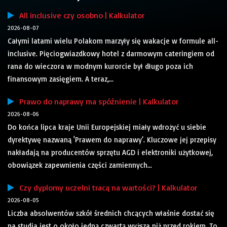
All inclusive czy osobno | Kalkulator
2026-08-07
Całymi latami wielu Polakom marzyły się wakacje w formule all-
inclusive. Pięciogwiazdkowy hotel z darmowym cateringiem od
rana do wieczora w modnym kurorcie był długo poza ich
finansowym zasięgiem. A teraz,...
Prawo do naprawy ma spóźnienie | Kalkulator
2026-08-06
Do końca lipca kraje Unii Europejskiej miały wdrożyć u siebie
dyrektywę nazwaną 'Prawem do naprawy’. Kluczowe jej przepisy
nakładają na producentów sprzętu AGD i elektroniki użytkowej,
obowiązek zapewnienia części zamiennych...
Czy dyplomy uczelni tracą na wartości? | Kalkulator
2026-08-05
Liczba absolwentów szkół średnich chcących właśnie dostać się
na studia jest o około jedną czwartą wyższa niż przed rokiem. To