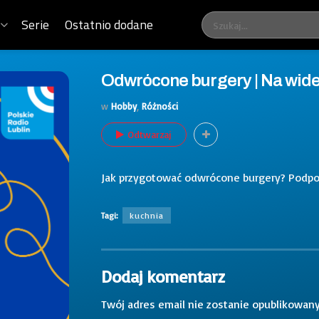
Serie
Ostatnio dodane
Odwrócone burgery | Na wide
w
Hobby
,
Różności
Odtwarzaj
Jak przygotować odwrócone burgery? Podpow
Tagi:
kuchnia
Dodaj komentarz
Twój adres email nie zostanie opublikowany