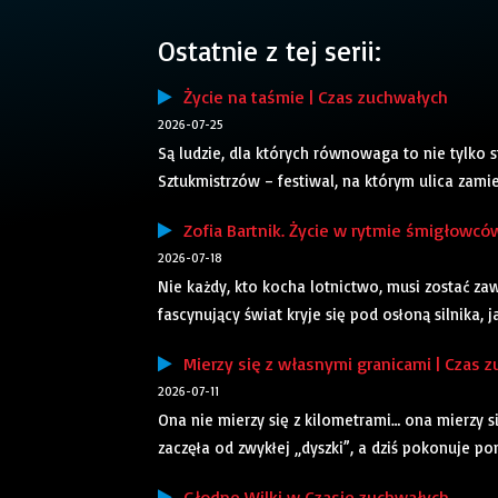
Ostatnie z tej serii:
Życie na taśmie | Czas zuchwałych
2026-07-25
Są ludzie, dla których równowaga to nie tylko 
Sztukmistrzów – festiwal, na którym ulica zamie
Zofia Bartnik. Życie w rytmie śmigłowcó
2026-07-18
Nie każdy, kto kocha lotnictwo, musi zostać z
fascynujący świat kryje się pod osłoną silnika, 
Mierzy się z własnymi granicami | Czas 
2026-07-11
Ona nie mierzy się z kilometrami… ona mierzy si
zaczęła od zwykłej „dyszki”, a dziś pokonuje po
Głodne Wilki w Czasie zuchwałych