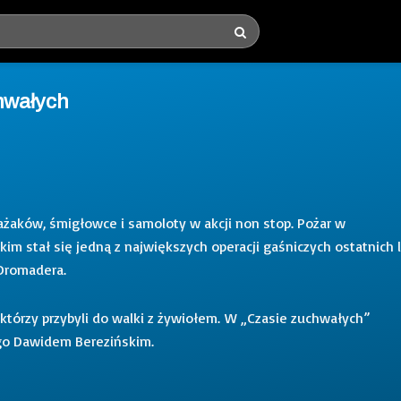
chwałych
ażaków, śmigłowce i samoloty w akcji non stop. Pożar w
im stał się jedną z największych operacji gaśniczych ostatnich l
 Dromadera.
 którzy przybyli do walki z żywiołem. W „Czasie zuchwałych”
go Dawidem Berezińskim.