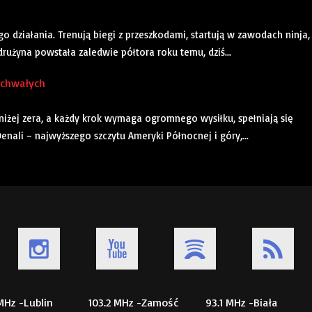
go działania. Trenują biegi z przeszkodami, startują w zawodach ninja,
 drużyna powstała zaledwie półtora roku temu, dziś...
uchwałych
oniżej zera, a każdy krok wymaga ogromnego wysiłku, spełniają się
nali – najwyższego szczytu Ameryki Północnej i góry,...
 MHz -Lublin
103.2 MHz -Zamość
93.1 MHz -Biała