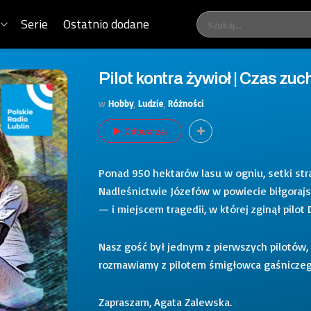
Serie
Ostatnio dodane
Pilot kontra żywioł | Czas zu
w
Hobby
,
Ludzie
,
Różności
Odtwarzaj
Ponad 950 hektarów lasu w ogniu, setki str
Nadleśnictwie Józefów w powiecie biłgorajsk
— i miejscem tragedii, w której zginął pilot
Nasz gość był jednym z pierwszych pilotów,
rozmawiamy z pilotem śmigłowca gaśnicze
Zapraszam, Agata Zalewska.