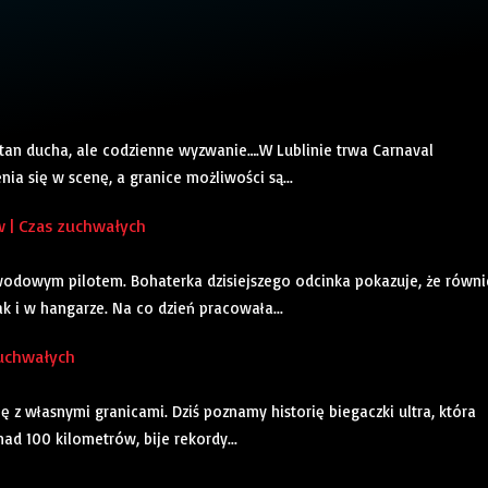
stan ducha, ale codzienne wyzwanie….W Lublinie trwa Carnaval
nia się w scenę, a granice możliwości są...
w | Czas zuchwałych
awodowym pilotem. Bohaterka dzisiejszego odcinka pokazuje, że równi
jak i w hangarze. Na co dzień pracowała...
zuchwałych
ę z własnymi granicami. Dziś poznamy historię biegaczki ultra, która
nad 100 kilometrów, bije rekordy...