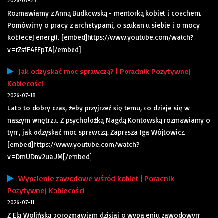
2026-07-25
Rozmawiamy z Anną Budkowską - mentorką kobiet i coachem.
Pomówimy o pracy z archetypami, o szukaniu siebie i o mocy
kobiecej energii. [embed]https://www.youtube.com/watch?
v=rZsfF4FFpTA[/embed]
Jak odzyskać moc sprawczą? | Poradnik Pozytywnej
Kobiecości
2026-07-18
Lato to dobry czas, żeby przyjrzeć się temu, co dzieje się w
naszym wnętrzu. Z psycholożką Magdą Kontowską rozmawiamy o
tym, jak odzyskać moc sprawczą. Zaprasza Iga Wójtowicz.
[embed]https://www.youtube.com/watch?
v=DmUDnv2uaUM[/embed]
Wypalenie zawodowe wśród kobiet | Poradnik
Pozytywnej Kobiecości
2026-07-11
Z Elą Wolińską porozmawiam dzisiaj o wypaleniu zawodowym