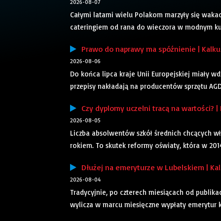
2026-08-07
Całymi latami wielu Polakom marzyły się waka
cateringiem od rana do wieczora w modnym kuro
Prawo do naprawy ma spóźnienie | Kalku
2026-08-06
Do końca lipca kraje Unii Europejskiej miały 
przepisy nakładają na producentów sprzętu AGD 
Czy dyplomy uczelni tracą na wartości? | 
2026-08-05
Liczba absolwentów szkół średnich chcących wła
rokiem. To skutek reformy oświaty, która w 2014 
Dłużej na emeryturze w Lubelskiem | Kal
2026-08-04
Tradycyjnie, po czterech miesiącach od publika
wylicza w marcu miesięczne wypłaty emerytur k