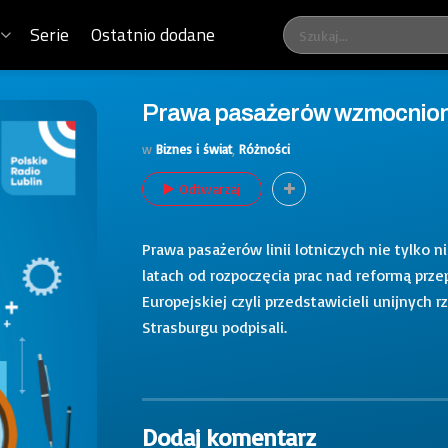
Serie
Ostatnio dodane
Prawa pasażerów wzmocnione
w
Biznes i świat
,
Różności
Odtwarzaj
Prawa pasażerów linii lotniczych nie tylko 
latach od rozpoczęcia prac nad reformą prze
Europejskiej czyli przedstawicieli unijnych
Strasburgu podpisali.
Dodaj komentarz