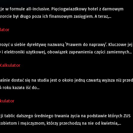
cje w formule all-inclusive. Pięciogwiazdkowy hotel z darmowym
rcie był długo poza ich finansowym zasięgiem. A teraz,...
lator
wdrożyć u siebie dyrektywę nazwaną 'Prawem do naprawy’. Kluczowe jej
i elektroniki użytkowej, obowiązek zapewnienia części zamiennych...
Kalkulator
śnie dostać się na studia jest o około jedną czwartą wyższa niż przed
roku kazała iść do...
kulator
cji tablic dalszego średniego trwania życia na podstawie których ZUS
obietom i mężczyznom, którzy przechodzą na nie od kwietnia,...