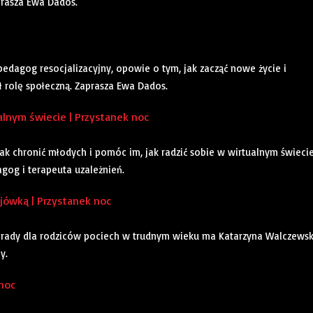
prasza Ewa Dados.
edagog resocjalizacyjny, opowie o tym, jak zacząć nowe życie i
ł rolę społeczną. Zaprasza Ewa Dados.
alnym świecie | Przystanek noc
. Jak chronić młodych i pomóc im, jak radzić sobie w wirtualnym świecie
gog i terapeuta uzależnień.
jówką | Przystanek noc
kie rady dla rodziców pociech w trudnym wieku ma Katarzyna Walczewsk
y.
 noc