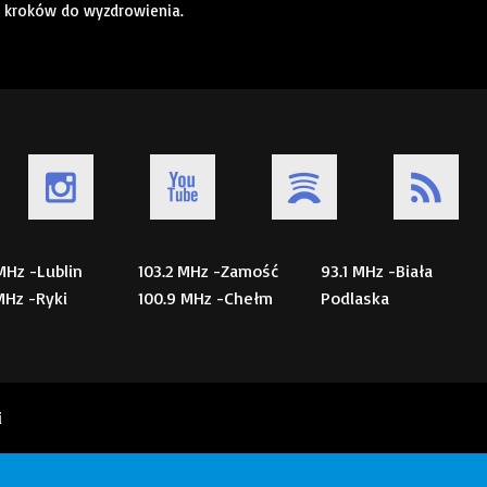
2 kroków do wyzdrowienia.
 MHz -Lublin
103.2 MHz -Zamość
93.1 MHz -Biała
 MHz -Ryki
100.9 MHz -Chełm
Podlaska
i