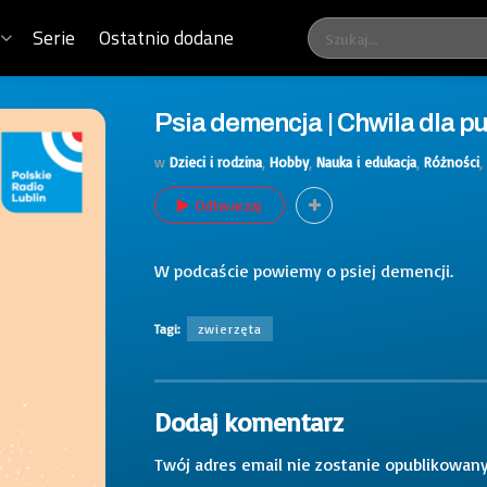
Serie
Ostatnio dodane
Psia demencja | Chwila dla pu
w
Dzieci i rodzina
,
Hobby
,
Nauka i edukacja
,
Różności
,
Odtwarzaj
W podcaście powiemy o psiej demencji.
Tagi:
zwierzęta
Dodaj komentarz
Twój adres email nie zostanie opublikowany