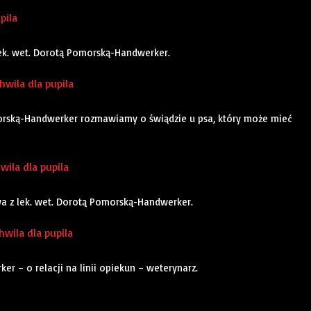
pila
lek. wet. Dorotą Pomorską-Handwerker.
wila dla pupila
orską-Handwerker rozmawiamy o świądzie u psa, który może mieć
hwila dla pupila
owa z lek. wet. Dorotą Pomorską-Handwerker.
hwila dla pupila
 – o relacji na linii opiekun – weterynarz.