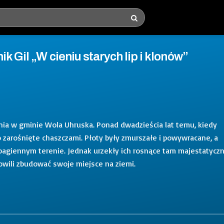
k Gil „W cieniu starych lip i klonów”
nia w gminie Wola Uhruska. Ponad dwadzieścia lat temu, kiedy
yło zarośnięte chaszczami. Płoty były zmurszałe i powywracane, a
 bagiennym terenie. Jednak urzekły ich rosnące tam majestatyczn
owili zbudować swoje miejsce na ziemi.