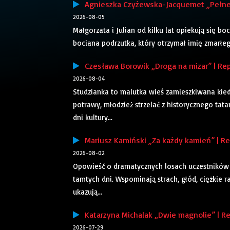
Agnieszka Czyżewska-Jacquemet „Pełne g
2026-08-05
Małgorzata i Julian od kilku lat opiekują się bo
bociana podrzutka, który otrzymał imię zmarłego
Czesława Borowik „Droga na mizar” | Rep
2026-08-04
Studzianka to malutka wieś zamieszkiwana kiedy
potrawy, młodzież strzelać z historycznego tatar
dni kultury...
Mariusz Kamiński „Za każdy kamień” | Rep
2026-08-02
Opowieść o dramatycznych losach uczestników 
tamtych dni. Wspominają strach, głód, ciężkie r
ukazują...
Katarzyna Michalak „Dwie magnolie” | Re
2026-07-29