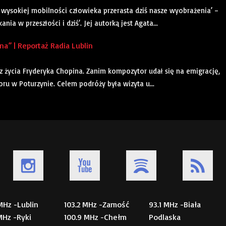
wysokiej mobilności człowieka przerasta dziś nasze wyobrażenia’ –
ia w przeszłości i dziś’. Jej autorką jest Agata...
” | Reportaż Radia Lublin
 z życia Fryderyka Chopina. Zanim kompozytor udał się na emigrację,
u w Poturzynie. Celem podróży była wizyta u...
 MHz -Lublin
103.2 MHz -Zamość
93.1 MHz -Biała
 MHz -Ryki
100.9 MHz -Chełm
Podlaska