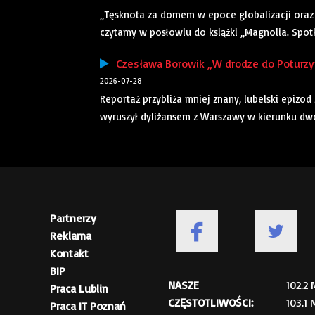
„Tęsknota za domem w epoce globalizacji oraz 
czytamy w posłowiu do książki „Magnolia. Spotkan
Czesława Borowik „W drodze do Poturzyna
2026-07-28
Reportaż przybliża mniej znany, lubelski epizod
wyruszył dyliżansem z Warszawy w kierunku dwor
Partnerzy
Reklama
Kontakt
BIP
NASZE
102.2
Praca Lublin
CZĘSTOTLIWOŚCI:
103.1
Praca IT Poznań