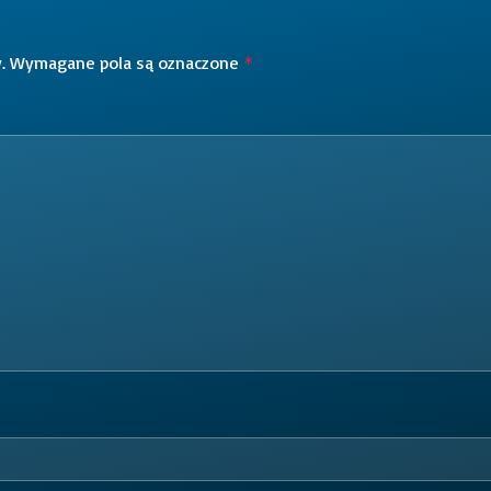
.
Wymagane pola są oznaczone
*