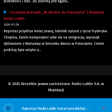
przeszłości i dziś’. Jej autorką jest Agata...
Czesława Borowik „W drodze do Poturzyna” | Reportaż
Radia Lublin
2026-07-28
Reportaż przybliża mniej znany, lubelski epizod z życia Fryderyka
Chopina. Zanim kompozytor udał się na emigrację, wyruszył
dyliżansem z Warszawy w kierunku dworu w Poturzynie. Celem
podróży była wizyta u...
© 2025 Wszelkie prawa zastrzeżone. Radio Lublin S.A. w
likwidacji
R
eportaż Radia Lublin: Katarzyna Michalak „Muzyka jest pamięcią”