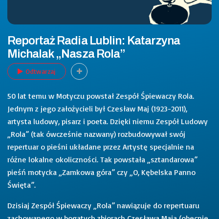
Reportaż Radia Lublin: Katarzyna
Michalak „Nasza Rola”
Odtwarzaj
50 lat temu w Motyczu powstał Zespół Śpiewaczy Rola.
Jednym z jego założycieli był Czesław Maj (1923-2011),
artysta ludowy, pisarz i poeta. Dzięki niemu Zespół Ludowy
„Rola” (tak ówcześnie nazwany) rozbudowywał swój
repertuar o pieśni układane przez Artystę specjalnie na
różne lokalne okoliczności. Tak powstała „sztandarowa”
pieśń motycka „Zamkowa góra” czy „O, Kębelska Panno
Święta”.
Dzisiaj Zespół Śpiewaczy „Rola” nawiązuje do repertuaru
zachowanego w bogatych zbiorach Czesława Maja (obecnie