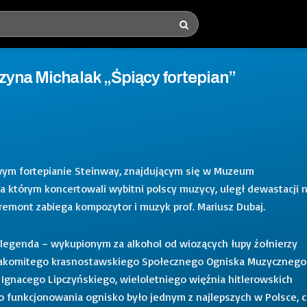
zyna Michalak „Śpiący fortepian”
wym fortepianie Steinway, znajdującym się w Muzeum
 którym koncertowali wybitni polscy muzycy, uległ dewastacji 
o remont zabiega kompozytor i muzyk prof. Mariusz Dubaj.
 legenda – wykupionym za alkohol od wiozących łupy żołnierzy
znakomitego krasnostawskiego Społecznego Ogniska Muzycznego
a Ignacego Lipczyńskiego, wieloletniego więźnia hitlerowskich
 funkcjonowania ognisko było jednym z najlepszych w Polsce, 