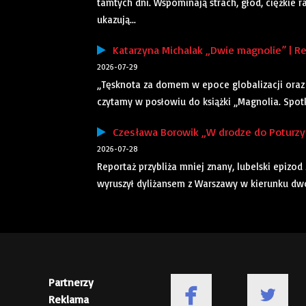
tamtych dni. Wspominają strach, głód, ciężkie r
ukazują...
Katarzyna Michalak „Dwie magnolie” | Re
2026-07-29
„Tęsknota za domem w epoce globalizacji oraz 
czytamy w posłowiu do książki „Magnolia. Spotkan
Czesława Borowik „W drodze do Poturzyna
2026-07-28
Reportaż przybliża mniej znany, lubelski epizod
wyruszył dyliżansem z Warszawy w kierunku dwor
Partnerzy
Reklama