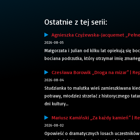
Ostatnie z tej serii:
Agnieszka Czyżewska-Jacquemet „Pełne g
2026-08-05
Małgorzata i Julian od kilku lat opiekują się bo
bociana podrzutka, który otrzymał imię zmarłego
Czesława Borowik „Droga na mizar” | Rep
2026-08-04
Studzianka to malutka wieś zamieszkiwana kiedy
potrawy, młodzież strzelać z historycznego tatar
dni kultury...
Mariusz Kamiński „Za każdy kamień” | Rep
2026-08-02
Opowieść o dramatycznych losach uczestników 