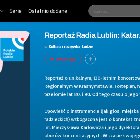
Serie
Ostatnio dodane
Reportaż Radia Lublin: Katar
w
Kultura i rozrywka
,
Ludzie
Odtwarzaj
Reportaż o unikalnym, 130-letnim koncerto
Regionalnym w Krasnymstawie. Fortepian, na
przełomie lat 80. i 90. Od tego czasu o jeg
Opowieść o instrumencie (jak głosi miejska
radzieckich) wzbogacona jest o kontekst 
im. Mieczysława Karłowicza i jego dyrektor
obozów koncentracyjnych. W czasie swojego