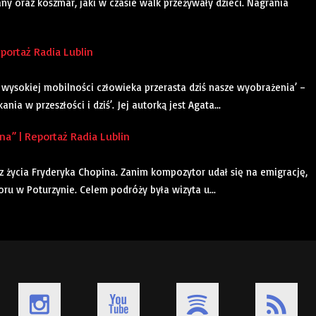
any oraz koszmar, jaki w czasie walk przeżywały dzieci. Nagrania
portaż Radia Lublin
wysokiej mobilności człowieka przerasta dziś nasze wyobrażenia’ –
ia w przeszłości i dziś’. Jej autorką jest Agata...
” | Reportaż Radia Lublin
 z życia Fryderyka Chopina. Zanim kompozytor udał się na emigrację,
u w Poturzynie. Celem podróży była wizyta u...