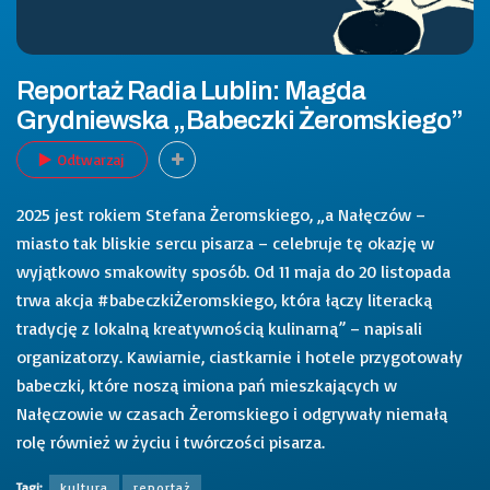
Reportaż Radia Lublin: Magda
Grydniewska „Babeczki Żeromskiego”
Odtwarzaj
2025 jest rokiem Stefana Żeromskiego, „a Nałęczów –
miasto tak bliskie sercu pisarza – celebruje tę okazję w
wyjątkowo smakowity sposób. Od 11 maja do 20 listopada
trwa akcja #babeczkiŻeromskiego, która łączy literacką
tradycję z lokalną kreatywnością kulinarną” – napisali
organizatorzy. Kawiarnie, ciastkarnie i hotele przygotowały
babeczki, które noszą imiona pań mieszkających w
Nałęczowie w czasach Żeromskiego i odgrywały niemałą
rolę również w życiu i twórczości pisarza.
Tagi:
kultura
reportaż