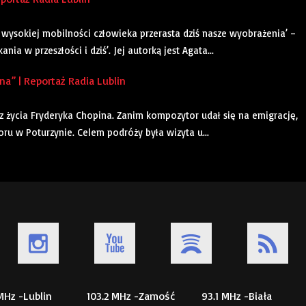
wysokiej mobilności człowieka przerasta dziś nasze wyobrażenia’ –
ia w przeszłości i dziś’. Jej autorką jest Agata...
” | Reportaż Radia Lublin
 z życia Fryderyka Chopina. Zanim kompozytor udał się na emigrację,
u w Poturzynie. Celem podróży była wizyta u...
 MHz -Lublin
103.2 MHz -Zamość
93.1 MHz -Biała