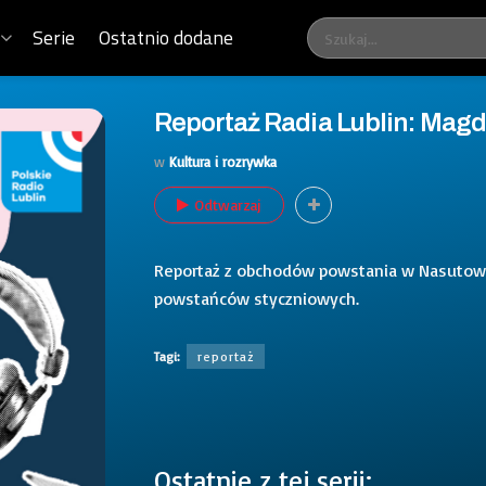
Serie
Ostatnio dodane
Reportaż Radia Lublin: Mag
w
Kultura i rozrywka
Odtwarzaj
Reportaż z obchodów powstania w Nasutowi
powstańców styczniowych.
Tagi:
reportaż
Ostatnie z tej serii: