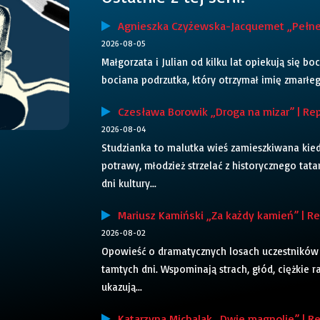
Agnieszka Czyżewska-Jacquemet „Pełne g
2026-08-05
Małgorzata i Julian od kilku lat opiekują się bo
bociana podrzutka, który otrzymał imię zmarłego
Czesława Borowik „Droga na mizar” | Rep
2026-08-04
Studzianka to malutka wieś zamieszkiwana kiedy
potrawy, młodzież strzelać z historycznego tatar
dni kultury...
Mariusz Kamiński „Za każdy kamień” | Rep
2026-08-02
Opowieść o dramatycznych losach uczestników 
tamtych dni. Wspominają strach, głód, ciężkie r
ukazują...
Katarzyna Michalak „Dwie magnolie” | Re