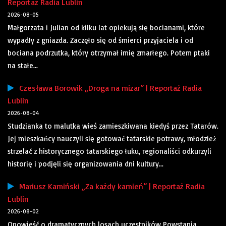
Reportaż Radia Lublin
2026-08-05
Małgorzata i Julian od kilku lat opiekują się bocianami, które
wypadły z gniazda. Zaczęło się od śmierci przyjaciela i od
bociana podrzutka, który otrzymał imię zmarłego. Potem ptaki
na stałe...
Czesława Borowik „Droga na mizar” | Reportaż Radia
Lublin
2026-08-04
Studzianka to malutka wieś zamieszkiwana kiedyś przez Tatarów.
Jej mieszkańcy nauczyli się gotować tatarskie potrawy, młodzież
strzelać z historycznego tatarskiego łuku, regionaliści odkurzyli
historię i podjęli się organizowania dni kultury...
Mariusz Kamiński „Za każdy kamień” | Reportaż Radia
Lublin
2026-08-02
Opowieść o dramatycznych losach uczestników Powstania