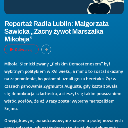
Reportaż Radia Lublin: Małgorzata
Sawicka „Zacny żywot Marszałka
Mikołaja”
Odtwarzaj
Mikołaj Sienicki zwany „Polskim Demostenesem” był
wybitnym politykiem w XVI wieku, a mimo to został skazany
na zapomnienie, bo potomni uznali go za heretyka. Żył w
czasach panowania Zygmunta Augusta, gdy kształtowała
się demokracja szlachecka, a cieszył się takim poważaniem
wśród posłów, że aż 9 razy został wybrany marszałkiem
Sejmu.
O wyjątkowym, ponadczasowym znaczeniu podejmowanych
przez szlachtę uchwał świadczy to, że aż dwa dokumenty