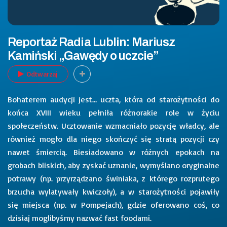
Reportaż Radia Lublin: Mariusz
Kamiński „Gawędy o uczcie”
Odtwarzaj
Bohaterem audycji jest… uczta, która od starożytności do
końca XVIII wieku pełniła różnorakie role w życiu
społeczeństw. Ucztowanie wzmacniało pozycję władcy, ale
również mogło dla niego skończyć się stratą pozycji czy
nawet śmiercią. Biesiadowano w różnych epokach na
grobach bliskich, aby zyskać uznanie, wymyślano oryginalne
potrawy (np. przyrządzano świniaka, z którego rozprutego
brzucha wylatywały kwiczoły), a w starożytności pojawiły
się miejsca (np. w Pompejach), gdzie oferowano coś, co
dzisiaj moglibyśmy nazwać fast foodami.