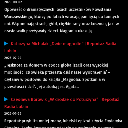
2026-08-02
Opowieść o dramatycznych losach uczestników Powstania
Warszawskiego, którzy po latach wracają pamięcią do tamtych
dni. Wspominają strach, głód, ciężkie rany oraz koszmar, jaki w
czasie walk przeżywały dzieci. Nagrania ukazują...
Katarzyna Michalak „Dwie magnolie” | Reportaż Radia
Lublin
2026-07-29
„Tęsknota za domem w epoce globalizacji oraz wysokiej
mobilności człowieka przerasta dziś nasze wyobrażenia’ –
czytamy w posłowiu do książki „Magnolia. Spotkania w
przeszłości i dziś’. Jej autorką jest Agata...
Czesława Borowik „W drodze do Poturzyna” | Reportaż
Radia Lublin
2026-07-28
Reportaż przybliża mniej znany, lubelski epizod z życia Fryderyka
Chopina. Zanim kompozytor udał się na emigrację, wyruszył