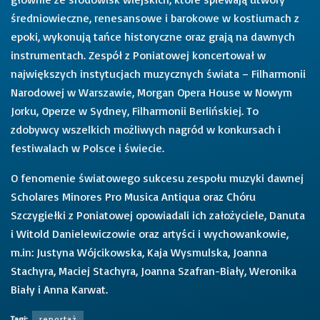
średniowieczne, renesansowe i barokowe w kostiumach z
epoki, wykonują tańce historyczne oraz grają na dawnych
instrumentach. Zespół z Poniatowej koncertował w
największych instytucjach muzycznych świata – Filharmonii
Narodowej w Warszawie, Morgan Opera House w Nowym
Jorku, Operze w Sydney, Filharmonii Berlińskiej. To
zdobywcy wszelkich możliwych nagród w konkursach i
festiwalach w Polsce i świecie.
O fenomenie światowego sukcesu zespołu muzyki dawnej
Scholares Minores Pro Musica Antiqua oraz Chóru
Szczygiełki z Poniatowej opowiadali ich założyciele, Danuta
i Witold Danielewiczowie oraz artyści i wychowankowie,
m.in: Justyna Wójcikowska, Kaja Wysmulska, Joanna
Stachyra, Maciej Stachyra, Joanna Szafran-Biały, Weronika
Biały i Anna Karwat.
Tagi:
reportaż