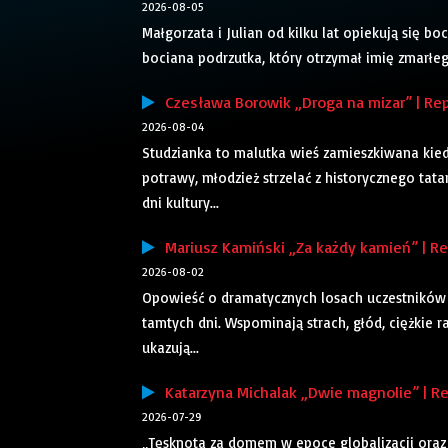
2026-08-05
Małgorzata i Julian od kilku lat opiekują się bo
bociana podrzutka, który otrzymał imię zmarłego
Czesława Borowik „Droga na mizar” | Rep
2026-08-04
Studzianka to malutka wieś zamieszkiwana kiedy
potrawy, młodzież strzelać z historycznego tatar
dni kultury...
Mariusz Kamiński „Za każdy kamień” | Rep
2026-08-02
Opowieść o dramatycznych losach uczestników 
tamtych dni. Wspominają strach, głód, ciężkie r
ukazują...
Katarzyna Michalak „Dwie magnolie” | Re
2026-07-29
„Tęsknota za domem w epoce globalizacji oraz 