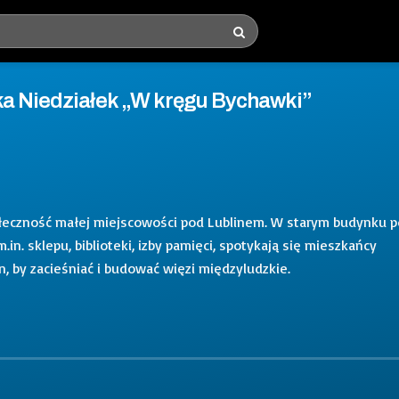
ka Niedziałek „W kręgu Bychawki”
połeczność małej miejscowości pod Lublinem. W starym budynku p
.in. sklepu, biblioteki, izby pamięci, spotykają się mieszkańcy
n, by zacieśniać i budować więzi międzyludzkie.