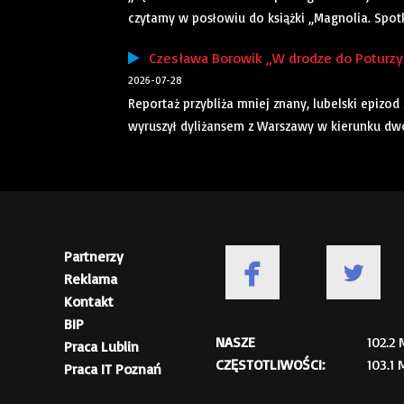
czytamy w posłowiu do książki „Magnolia. Spotkan
Czesława Borowik „W drodze do Poturzyna
2026-07-28
Reportaż przybliża mniej znany, lubelski epizod
wyruszył dyliżansem z Warszawy w kierunku dwor
Partnerzy
Reklama
Kontakt
BIP
NASZE
102.2
Praca Lublin
CZĘSTOTLIWOŚCI:
103.1
Praca IT Poznań