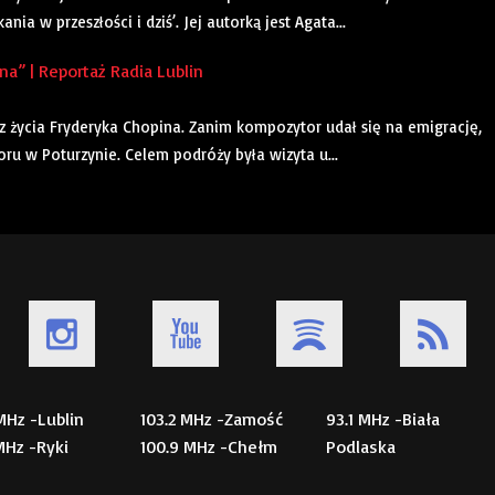
ia w przeszłości i dziś’. Jej autorką jest Agata...
” | Reportaż Radia Lublin
 z życia Fryderyka Chopina. Zanim kompozytor udał się na emigrację,
u w Poturzynie. Celem podróży była wizyta u...
 MHz -Lublin
103.2 MHz -Zamość
93.1 MHz -Biała
 MHz -Ryki
100.9 MHz -Chełm
Podlaska