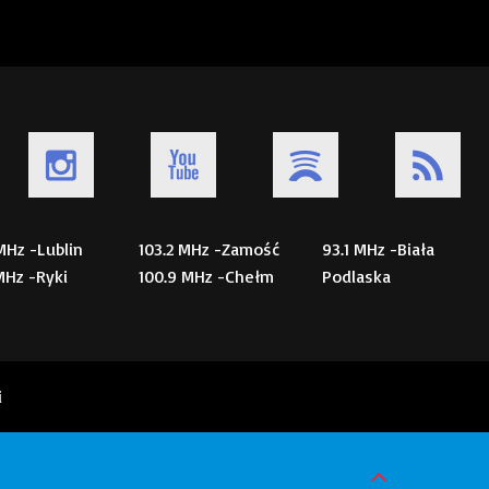
 MHz -Lublin
103.2 MHz -Zamość
93.1 MHz -Biała
 MHz -Ryki
100.9 MHz -Chełm
Podlaska
i