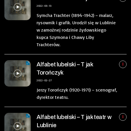
2022-03-13
Symcha Trachter (1894-1942) – malarz,
rysownik i grafik. Urodził się w Lublinie
w zamożnej rodzinie żydowskiego
kupca Szymona i Chawy Liby
Trachterów.
Alfabet lubelski – T jak
Torończyk
2022-02-27
Jerzy Torończyk (1920-1971) – scenograf,
dyrektor teatru.
Alfabet lubelski – T jak teatr w
Lublinie