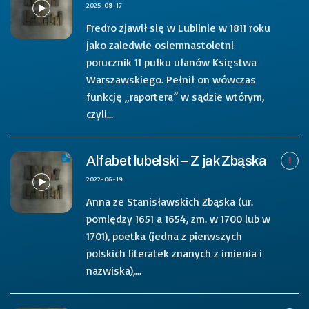
2025-08-17
Fredro zjawił się w Lublinie w 1811 roku
jako zaledwie osiemnastoletni
porucznik 11 pułku ułanów Księstwa
Warszawskiego. Pełnił on wówczas
funkcję „raportera” w sądzie wtórym,
czyli...
Alfabet lubelski – Z jak Zbąska
2022-06-19
Anna ze Stanisławskich Zbąska (ur.
pomiędzy 1651 a 1654, zm. w 1700 lub w
1701), poetka (jedna z pierwszych
polskich literatek znanych z imienia i
nazwiska),...