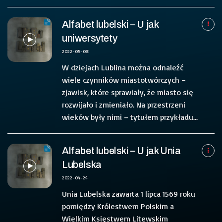
Alfabet lubelski – U jak
uniwersytety
2022-05-08
W dziejach Lublina można odnaleźć
wiele czynników miastotwórczych –
zjawisk, które sprawiały, że miasto się
rozwijało i zmieniało. Na przestrzeni
wieków były nimi – tytułem przykładu...
Alfabet lubelski – U jak Unia
Lubelska
2022-04-24
Unia Lubelska zawarta 1 lipca 1569 roku
pomiędzy Królestwem Polskim a
Wielkim Księstwem Litewskim