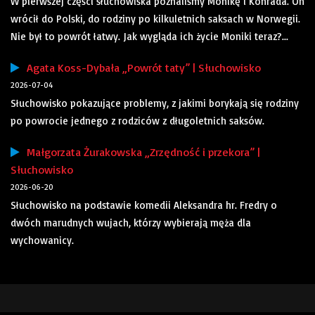
W pierwszej części słuchowiska poznaliśmy Monikę i Konrada. On
wrócił do Polski, do rodziny po kilkuletnich saksach w Norwegii.
Nie był to powrót łatwy. Jak wygląda ich życie Moniki teraz?...
Agata Koss-Dybała „Powrót taty” | Słuchowisko
2026-07-04
Słuchowisko pokazujące problemy, z jakimi borykają się rodziny
po powrocie jednego z rodziców z długoletnich saksów.
Małgorzata Żurakowska „Zrzędność i przekora” |
Słuchowisko
2026-06-20
Słuchowisko na podstawie komedii Aleksandra hr. Fredry o
dwóch marudnych wujach, którzy wybierają męża dla
wychowanicy.