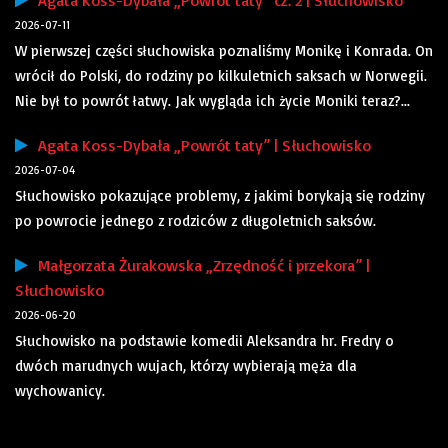
Agata Koss-Dybała „Powrót taty” cz. 2 | Słuchowisko
2026-07-11
W pierwszej części słuchowiska poznaliśmy Monikę i Konrada. On
wrócił do Polski, do rodziny po kilkuletnich saksach w Norwegii.
Nie był to powrót łatwy. Jak wygląda ich życie Moniki teraz?...
Agata Koss-Dybała „Powrót taty” | Słuchowisko
2026-07-04
Słuchowisko pokazujące problemy, z jakimi borykają się rodziny
po powrocie jednego z rodziców z długoletnich saksów.
Małgorzata Żurakowska „Zrzędność i przekora” |
Słuchowisko
2026-06-20
Słuchowisko na podstawie komedii Aleksandra hr. Fredry o
dwóch marudnych wujach, którzy wybierają męża dla
wychowanicy.