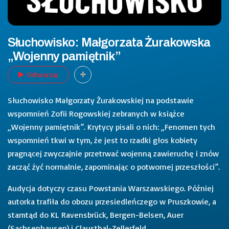
Słuchowisko: Małgorzata Żurakowska
„Wojenny pamiętnik”
Odtwarzaj
Słuchowisko Małgorzaty Żurakowskiej na podstawie
wspomnień Zofii Rogowskiej zebranych w książce
„Wojenny pamiętnik”. Krytycy pisali o nich: „Fenomen tych
wspomnień tkwi w tym, że jest to rzadki głos kobiety
pragnącej zwyczajnie przetrwać wojenną zawieruchę i znów
zacząć żyć normalnie, zapominając o potwornej przeszłości”.
Audycja dotyczy czasu Powstania Warszawskiego. Później
autorka trafiła do obozu przesiedleńczego w Pruszkowie, a
stamtąd do KL Ravensbrück, Bergen-Belsen, Auer
(Sachsenhausen) i Clausthal-Zellerfeld.