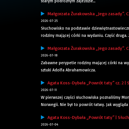
starym podróżnym zajeździe…
Małgorzata Żurakowska „Jego zasady”. Cz
2026-07-25
Słuchowisko na podstawie dziewiętnastowieczn
rodziny mającej córki na wydaniu. Część druga
Małgorzata Żurakowska „Jego zasady”. Cz
2026-07-18
Zabawne perypetie rodziny mającej córki na w
sztuki Adolfa Abrahamowicza.
Agata Koss-Dybała „Powrót taty” cz. 2 |
2026-07-11
W pierwszej części słuchowiska poznaliśmy Moni
Norwegii. Nie był to powrót łatwy. Jak wygląda i
Agata Koss-Dybała „Powrót taty” | Słuc
2026-07-04