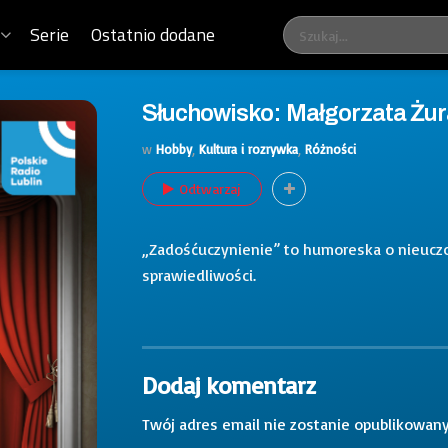
Serie
Ostatnio dodane
Słuchowisko: Małgorzata Żu
w
Hobby
,
Kultura i rozrywka
,
Różności
Odtwarzaj
„Zadośćuczynienie” to humoreska o nieucz
sprawiedliwości.
Dodaj komentarz
Twój adres email nie zostanie opublikowany