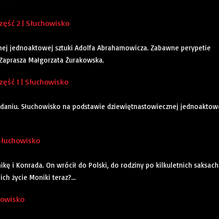
ęść 2 | Słuchowisko
ej jednoaktowej sztuki Adolfa Abrahamowicza. Zabawne perypetie
. Zaprasza Małgorzata Żurakowska.
ęść 1 | Słuchowisko
ydaniu. Słuchowisko na podstawie dziewiętnastowiecznej jednoaktow
 Słuchowisko
kę i Konrada. On wrócił do Polski, do rodziny po kilkuletnich saksac
ch życie Moniki teraz?...
howisko