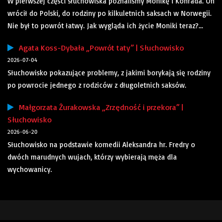
W pierwszej części słuchowiska poznaliśmy Monikę i Konrada. On
wrócił do Polski, do rodziny po kilkuletnich saksach w Norwegii.
Nie był to powrót łatwy. Jak wygląda ich życie Moniki teraz?...
Agata Koss-Dybała „Powrót taty” | Słuchowisko
2026-07-04
Słuchowisko pokazujące problemy, z jakimi borykają się rodziny
po powrocie jednego z rodziców z długoletnich saksów.
Małgorzata Żurakowska „Zrzędność i przekora” |
Słuchowisko
2026-06-20
Słuchowisko na podstawie komedii Aleksandra hr. Fredry o
dwóch marudnych wujach, którzy wybierają męża dla
wychowanicy.