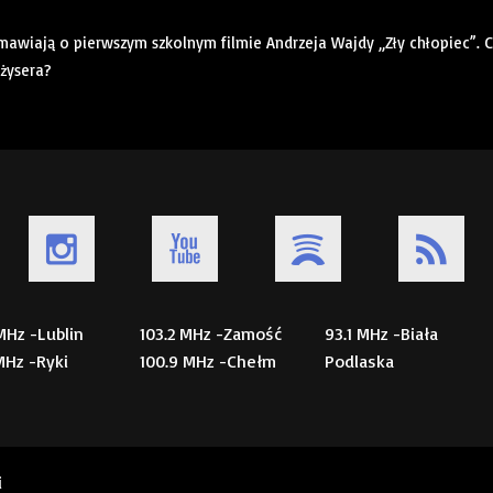
mawiają o pierwszym szkolnym filmie Andrzeja Wajdy „Zły chłopiec”. C
żysera?
 MHz -Lublin
103.2 MHz -Zamość
93.1 MHz -Biała
 MHz -Ryki
100.9 MHz -Chełm
Podlaska
i