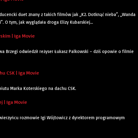
oducencki duet znany z takich filmów jak „K2. Dotknąć nieba”, „Wanda
. O tym, jak wyglądała droga Elizy Kubarskiej...
kim | Iga Movie
a Brzegi odwiedził reżyser Łukasz Palkowski – dziś opowie o filmie
u CSK | Iga Movie
ebiutu Marka Koterskiego na dachu CSK.
j | Iga Movie
Zwierzyńcu rozmowie Igi Wójtowicz z dyrektorem programowym