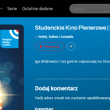
Serie
Ostatnio dodane
Studenckie Kino Plenerowe |
w
Hobby
,
Kultura i rozrywka
Odtwarzaj
Iga Wójtowicz i jej goście zapraszają na St
Dodaj komentarz
Twój adres email nie zostanie opublikowany
Komentarz
*