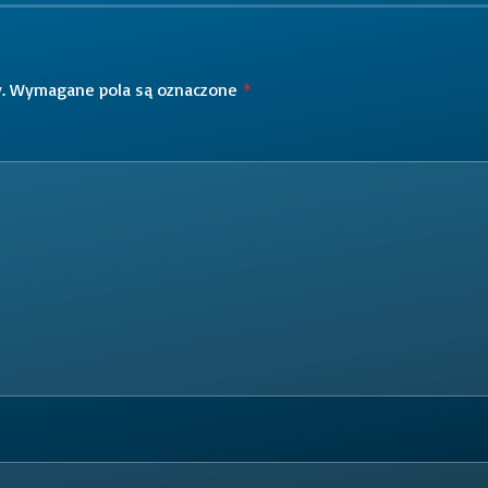
.
Wymagane pola są oznaczone
*