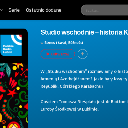
Serie
Ostatnio dodane
Studio wschodnie – historia
w
Biznes i świat
,
Różności
Odtwarzaj
W „Studiu wschodnim” rozmawiamy o historii
Armenią i Azerbejdżanem? Jakie były losy ty
Republiki Górskiego Karabachu?
Gościem Tomasza Nieśpiała jest dr Bartłomi
Europy Środkowej w Lublinie.