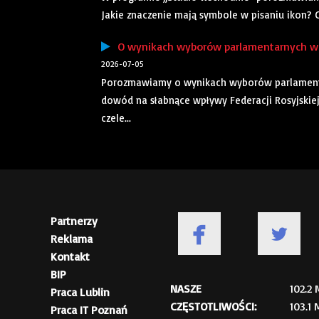
Jakie znaczenie mają symbole w pisaniu ikon? C
O wynikach wyborów parlamentarnych w 
2026-07-05
Porozmawiamy o wynikach wyborów parlamenta
dowód na słabnące wpływy Federacji Rosyjskiej
czele...
Partnerzy
Reklama
Kontakt
BIP
NASZE
102.2
Praca Lublin
CZĘSTOTLIWOŚCI:
103.1
Praca IT Poznań