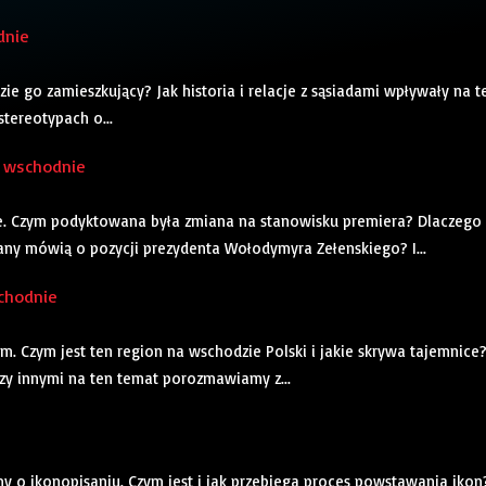
dnie
ie go zamieszkujący? Jak historia i relacje z sąsiadami wpływały na t
stereotypach o...
o wschodnie
e. Czym podyktowana była zmiana na stanowisku premiera? Dlaczego 
iany mówią o pozycji prezydenta Wołodymyra Zełenskiego? I...
schodnie
 Czym jest ten region na wschodzie Polski i jakie skrywa tajemnice
y innymi na ten temat porozmawiamy z...
o ikonopisaniu. Czym jest i jak przebiega proces powstawania ikon