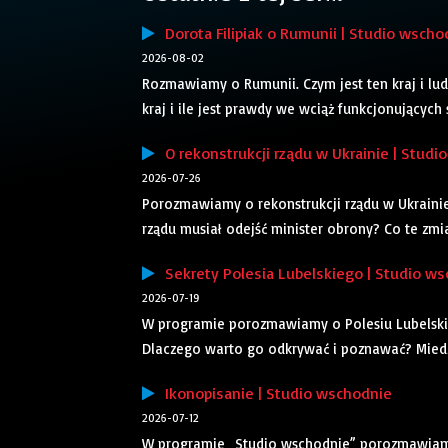
Dorota Filipiak o Rumunii | Studio wscho
2026-08-02
Rozmawiamy o Rumunii. Czym jest ten kraj i ludz
kraj i ile jest prawdy we wciąż funkcjonujących 
O rekonstrukcji rządu w Ukrainie | Studi
2026-07-26
Porozmawiamy o rekonstrukcji rządu w Ukraini
rządu musiał odejść minister obrony? Co te zm
Sekrety Polesia Lubelskiego | Studio w
2026-07-19
W programie porozmawiamy o Polesiu Lubelskim.
Dlaczego warto go odkrywać i poznawać? Miedz
Ikonopisanie | Studio wschodnie
2026-07-12
W programie „Studio wschodnie” porozmawiamy 