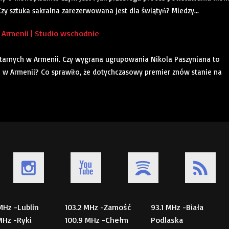
zy sztuka sakralna zarezerwowana jest dla świątyń? Miedzy...
Armenii | Studio wschodnie
rnych w Armenii. Czy wygrana ugrupowania Nikola Paszyniana to
 w Armenii? Co sprawiło, że dotychczasowy premier znów stanie na
 MHz -Lublin
103.2 MHz -Zamość
93.1 MHz -Biała
 MHz -Ryki
100.9 MHz -Chełm
Podlaska