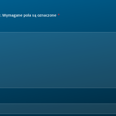
.
Wymagane pola są oznaczone
*