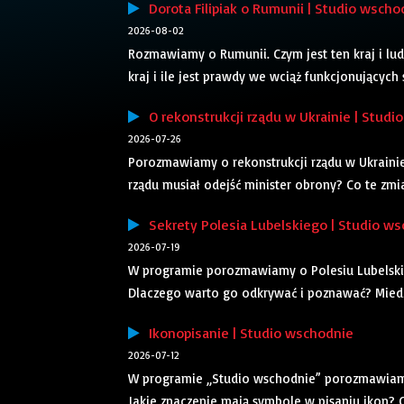
Dorota Filipiak o Rumunii | Studio wscho
2026-08-02
Rozmawiamy o Rumunii. Czym jest ten kraj i ludz
kraj i ile jest prawdy we wciąż funkcjonujących 
O rekonstrukcji rządu w Ukrainie | Studi
2026-07-26
Porozmawiamy o rekonstrukcji rządu w Ukraini
rządu musiał odejść minister obrony? Co te zm
Sekrety Polesia Lubelskiego | Studio w
2026-07-19
W programie porozmawiamy o Polesiu Lubelskim.
Dlaczego warto go odkrywać i poznawać? Miedz
Ikonopisanie | Studio wschodnie
2026-07-12
W programie „Studio wschodnie” porozmawiamy 
Jakie znaczenie mają symbole w pisaniu ikon? C