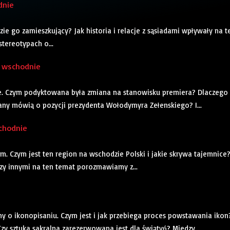
dnie
ie go zamieszkujący? Jak historia i relacje z sąsiadami wpływały na t
stereotypach o...
o wschodnie
e. Czym podyktowana była zmiana na stanowisku premiera? Dlaczego 
iany mówią o pozycji prezydenta Wołodymyra Zełenskiego? I...
schodnie
 Czym jest ten region na wschodzie Polski i jakie skrywa tajemnice
y innymi na ten temat porozmawiamy z...
o ikonopisaniu. Czym jest i jak przebiega proces powstawania ikon
zy sztuka sakralna zarezerwowana jest dla świątyń? Miedzy...