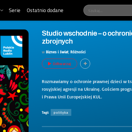
Serie
Ostatnio dodane
Studio wschodnie – o ochronie
zbrojnych
w
Biznes i świat
,
Różności
Odtwarzaj
Rozmawiamy o ochronie prawnej dzieci w trak
rosyjskiej agresji na Ukrainę. Gościem pro
i Prawa Unii Europejskiej KUL.
Tagi:
polityka