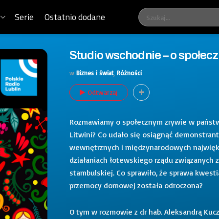
Serie
Ostatnio dodane
Studio wschodnie – o społec
w
Biznes i świat
,
Różności
Odtwarzaj
Rozmawiamy o społecznym zrywie w państwac
Litwini? Co udało się osiągnąć demonstran
wewnętrznych i międzynarodowych najwięks
działaniach łotewskiego rządu związanych z
stambulskiej. Co sprawiło, że sprawa kwest
przemocy domowej została odroczona?
O tym w rozmowie z dr hab. Aleksandrą Kucz