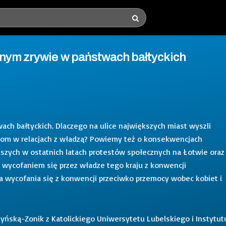
znym zrywie w państwach bałtyckich
h bałtyckich. Dlaczego na ulice największych miast wyszli
tom w relacjach z władzą? Powiemy też o konsekwencjach
zych w ostatnich latach protestów społecznych na Łotwie oraz
 wycofaniem się przez władze tego kraju z konwencji
ia wycofania się z konwencji przeciwko przemocy wobec kobiet i
yńską-Zonik z Katolickiego Uniwersytetu Lubelskiego i Instytut