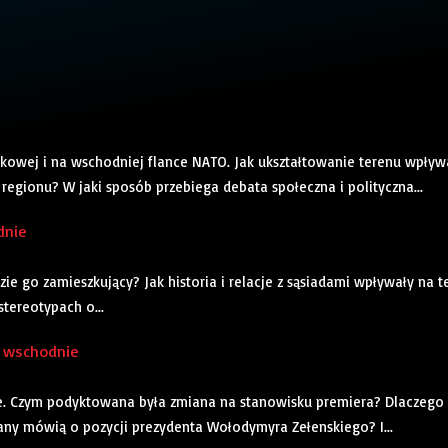
kowej i na wschodniej flance NATO. Jak ukształtowanie terenu wpływ
egionu? W jaki sposób przebiega debata społeczna i polityczna...
dnie
ie go zamieszkujący? Jak historia i relacje z sąsiadami wpływały na t
stereotypach o...
o wschodnie
e. Czym podyktowana była zmiana na stanowisku premiera? Dlaczego 
iany mówią o pozycji prezydenta Wołodymyra Zełenskiego? I...