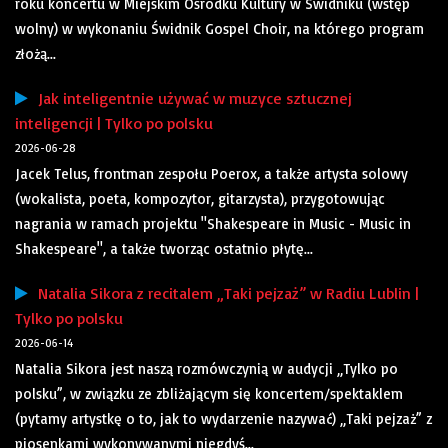
roku koncertu w Miejskim Ośrodku Kultury w Świdniku (wstęp
wolny) w wykonaniu Świdnik Gospel Choir, na którego program
złożą...
Jak inteligentnie używać w muzyce sztucznej
inteligencji | Tylko po polsku
2026-06-28
Jacek Telus, frontman zespołu Poerox, a także artysta solowy
(wokalista, poeta, kompozytor, gitarzysta), przygotowując
nagrania w ramach projektu "Shakespeare in Music - Music in
Shakespeare", a także tworząc ostatnio płytę...
Natalia Sikora z recitalem „Taki pejzaż” w Radiu Lublin |
Tylko po polsku
2026-06-14
Natalia Sikora jest naszą rozmówczynią w audycji „Tylko po
polsku”, w związku ze zbliżającym się koncertem/spektaklem
(pytamy artystkę o to, jak to wydarzenie nazywać) „Taki pejzaż” z
piosenkami wykonywanymi niegdyś...