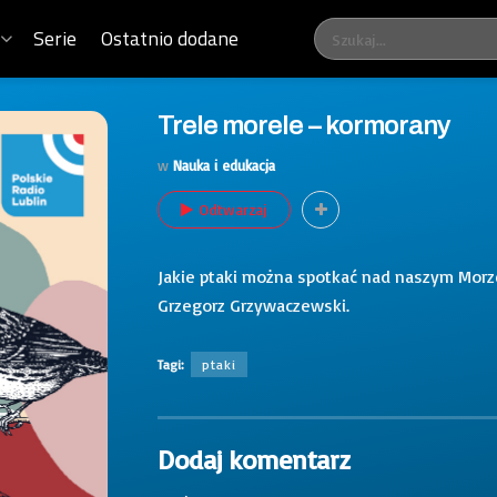
Serie
Ostatnio dodane
Trele morele – kormorany
w
Nauka i edukacja
Odtwarzaj
Jakie ptaki można spotkać nad naszym Mor
Grzegorz Grzywaczewski.
Tagi:
ptaki
Dodaj komentarz