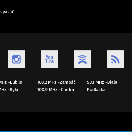
grupach?
 MHz -Lublin
103.2 MHz -Zamość
93.1 MHz -Biała
 MHz -Ryki
100.9 MHz -Chełm
Podlaska
i