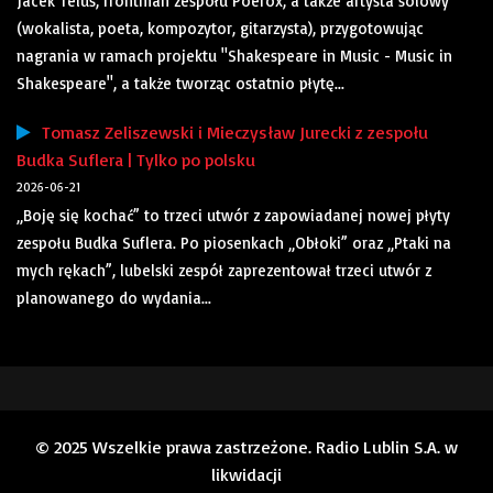
Jacek Telus, frontman zespołu Poerox, a także artysta solowy
(wokalista, poeta, kompozytor, gitarzysta), przygotowując
nagrania w ramach projektu "Shakespeare in Music - Music in
Shakespeare", a także tworząc ostatnio płytę...
Tomasz Zeliszewski i Mieczysław Jurecki z zespołu
Budka Suflera | Tylko po polsku
2026-06-21
„Boję się kochać” to trzeci utwór z zapowiadanej nowej płyty
zespołu Budka Suflera. Po piosenkach „Obłoki” oraz „Ptaki na
mych rękach”, lubelski zespół zaprezentował trzeci utwór z
planowanego do wydania...
© 2025 Wszelkie prawa zastrzeżone. Radio Lublin S.A. w
likwidacji